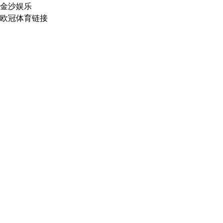
金沙娱乐
欧冠体育链接