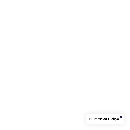
Built on