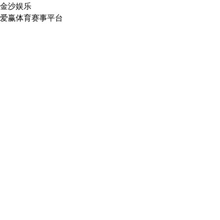
金沙娱乐
爱赢体育赛事平台