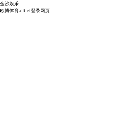
金沙娱乐
欧博体育allbet登录网页