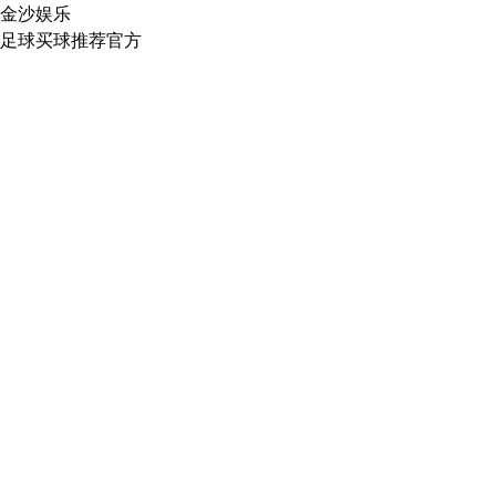
金沙娱乐
足球买球推荐官方