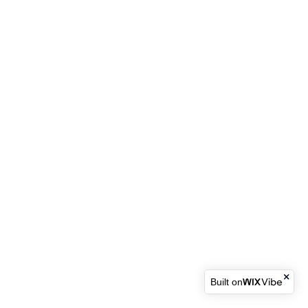
Built on