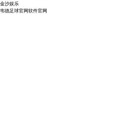
金沙娱乐
韦德足球官网软件官网