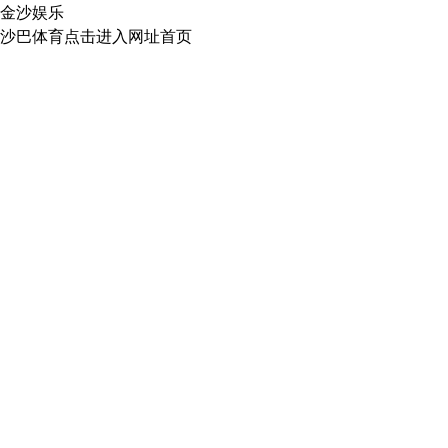
金沙娱乐
沙巴体育点击进入网址首页