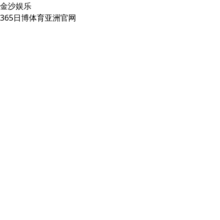
金沙娱乐
365日博体育亚洲官网