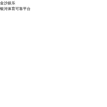
金沙娱乐
银河体育可靠平台