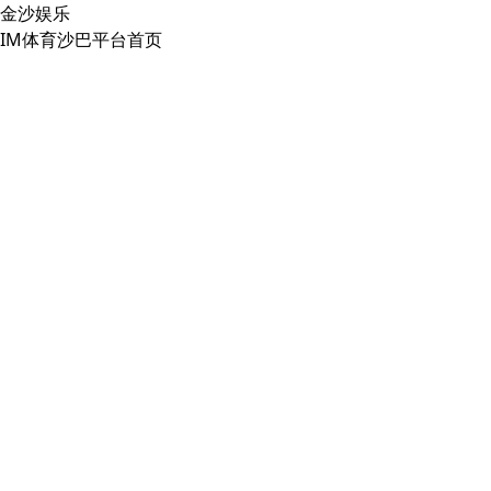
金沙娱乐
IM体育沙巴平台首页