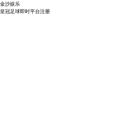
金沙娱乐
皇冠足球即时平台注册