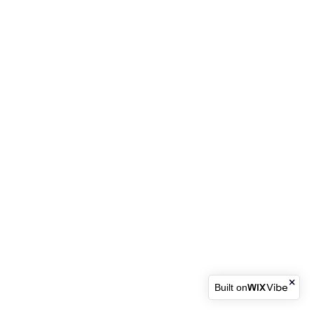
Built on