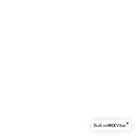
Built on