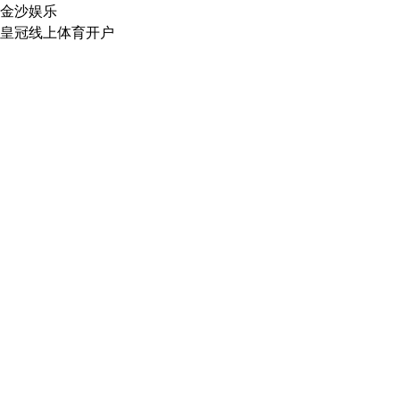
金沙娱乐
皇冠线上体育开户