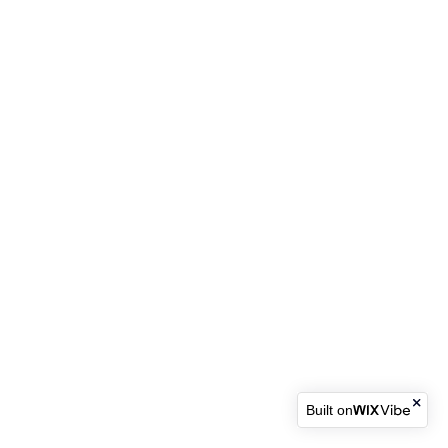
Built on