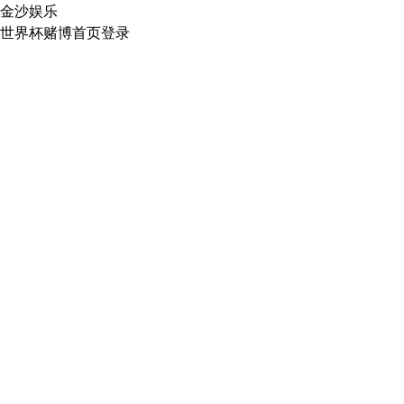
金沙娱乐
世界杯赌博首页登录