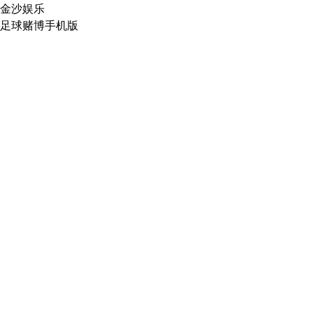
金沙娱乐
足球赌博手机版