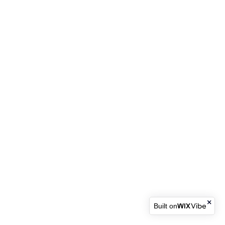
Built on