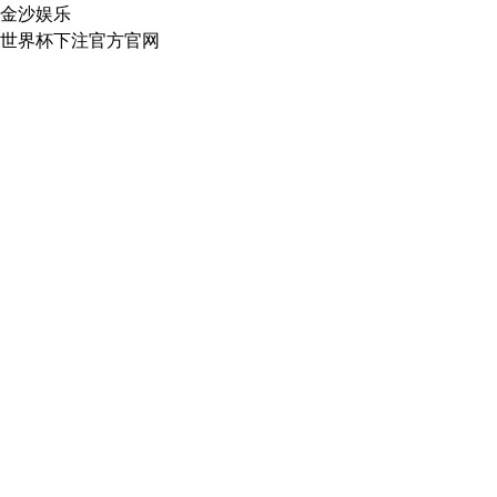
金沙娱乐
世界杯下注官方官网