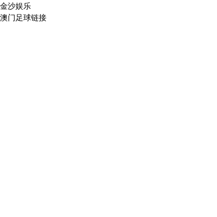
金沙娱乐
澳门足球链接