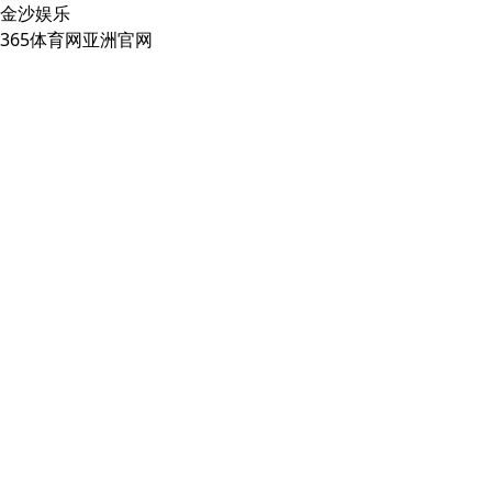
金沙娱乐
365体育网亚洲官网