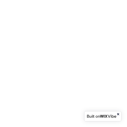
Built on