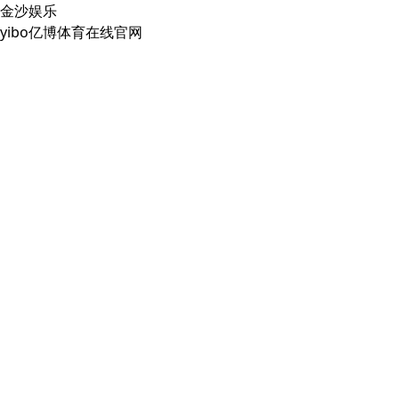
金沙娱乐
yibo亿博体育在线官网