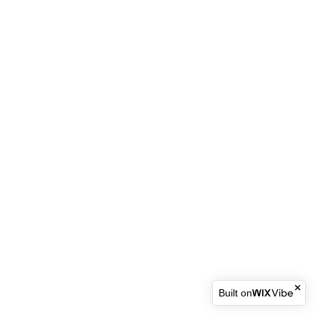
Built on