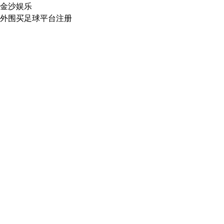
金沙娱乐
外围买足球平台注册