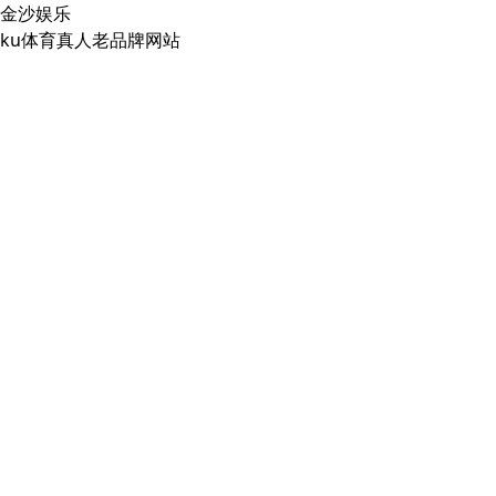
金沙娱乐
ku体育真人老品牌网站