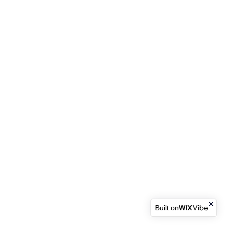
Built on