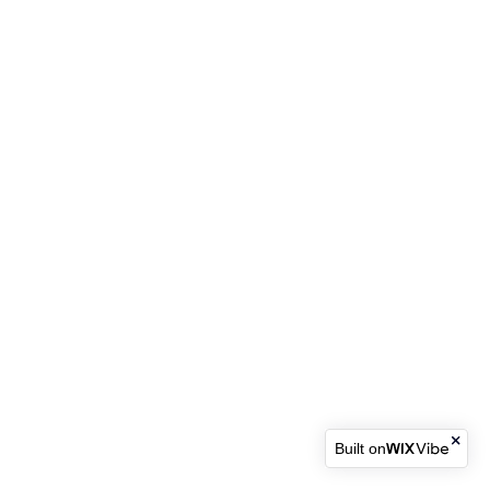
Built on