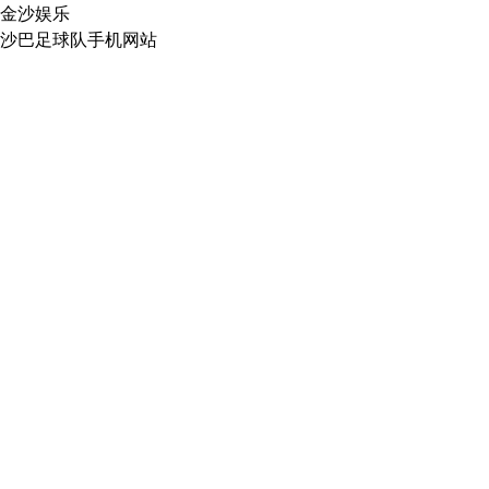
金沙娱乐
沙巴足球队手机网站