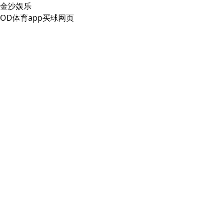
金沙娱乐
OD体育app买球网页